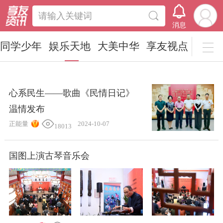
请输入关键词
消息
同学少年
娱乐天地
大美中华
享友视点
心系民生——歌曲《民情日记》
温情发布
正能量
2024-10-07
18013
国图上演古琴音乐会