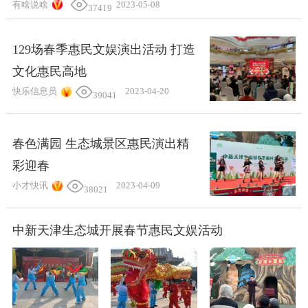
有啥说啥
2023-05-08
37419
129场春季惠民文娱演出活动 打造
文化惠民高地
快乐信息员
2023-04-20
39041
春色满园 生态城景区惠民演出精
彩迎春
小才快讯
2023-04-09
38021
中新天津生态城开展春节惠民文娱活动