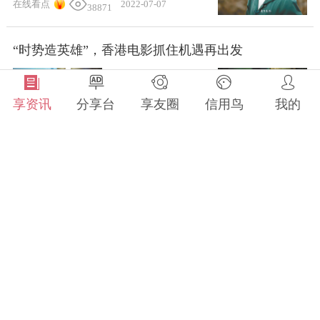
在线看点
2022-07-07
38871
“时势造英雄”，香港电影抓住机遇再出发
享资讯
分享台
享友圈
信用鸟
我的
全部分类
视觉快讯
2022-07-07
2.9万
每日看点
古偶剧中“古”与“今”如何交融
生活圈
科技圈
文化圈
视觉快讯
2022-06-29
5318
精彩技艺
《梦华录》火了 但更火的是宋人的雅致日常
才艺
妙招
农艺