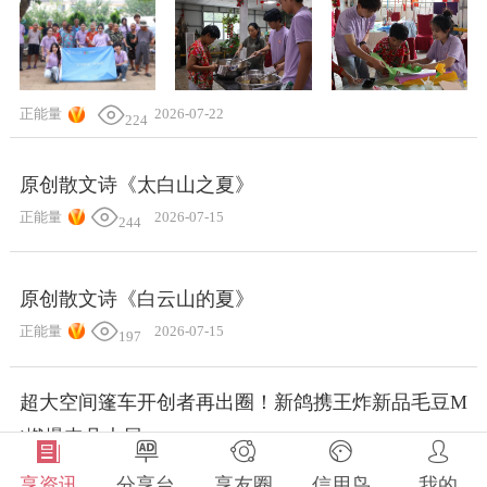
正能量
2026-07-22
224
原创散文诗《太白山之夏》
正能量
2026-07-15
244
原创散文诗《白云山的夏》
正能量
2026-07-15
197
超大空间篷车开创者再出圈！新鸽携王炸新品毛豆M
i燃爆丰县大展
享资讯
分享台
享友圈
信用鸟
我的