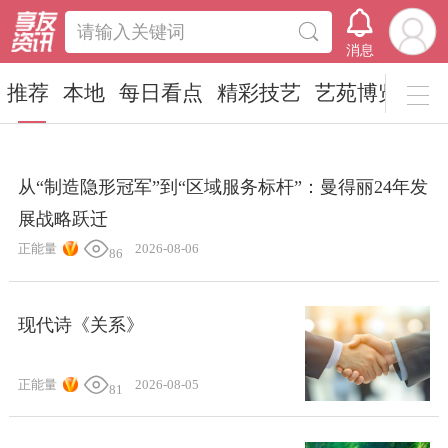
请输入关键词
消息
推荐
本地
每日看点
精彩技艺
艺苑博览
恰
从“制造隐形冠军”到“区域服务标杆”：曼得丽24年发
展战略跃迁
正能量
2026-08-06
86
现代诗《关系》
正能量
2026-08-05
81