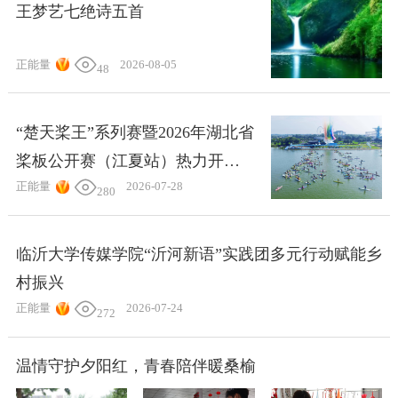
王梦艺七绝诗五首
正能量
2026-08-05
48
“楚天桨王”系列赛暨2026年湖北省
桨板公开赛（江夏站）热力开赛
正能量
2026-07-28
以体育赋能美好生活
280
临沂大学传媒学院“沂河新语”实践团多元行动赋能乡
村振兴
正能量
2026-07-24
272
温情守护夕阳红，青春陪伴暖桑榆