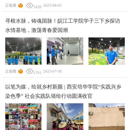
正能量
2025-08-05
1426
寻根水脉，铸魂国脉！皖江工学院学子三下乡探访
水情基地，激荡青春爱国潮
正能量
2025-07-30
1701
以笔为媒，绘就乡村新颜 | 西安培华学院“实践兴乡
染色季” 社会实践队墙绘行动圆满收官