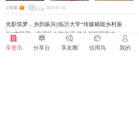
正能量
2025-07-22
1334
光影筑梦，乡韵振兴||临沂大学“传媒赋能乡村振
兴”实践团：直播助农架云桥 镜头摇醒万亩春
享资讯
分享台
享友圈
信用鸟
我的
全部分类
每日看点
正能量
2025-07-22
1305
展现青春活力，发出改革潮音，这场宣讲活动有趣
生活圈
科技圈
文化圈
有料有“言值”
精彩技艺
才艺
妙招
农艺