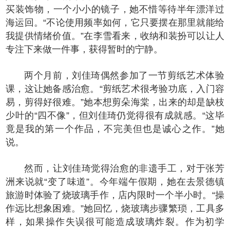
买装饰物，一个小小的镜子，她不惜等待半年漂洋过
海运回。“不论使用频率如何，它只要摆在那里就能给
我提供情绪价值。”在李雪看来，收纳和装扮可以让人
专注下来做一件事，获得暂时的宁静。
两个月前，刘佳琦偶然参加了一节剪纸艺术体验
课，这让她备感治愈。“剪纸艺术很考验功底，入门容
易，剪得好很难。”她本想剪朵海棠，出来的却是缺枝
少叶的“四不像”，但刘佳琦仍觉得很有成就感。“这毕
竟是我的第一个作品，不完美但也是诚心之作。”她
说。
然而，让刘佳琦觉得治愈的非遗手工，对于张芳
洲来说就“变了味道”。今年端午假期，她在去景德镇
旅游时体验了烧玻璃手作，店内限时一个半小时。“操
作远比想象困难。”她回忆，烧玻璃步骤繁琐，工具多
样，如果操作失误很可能造成玻璃炸裂。作为初学