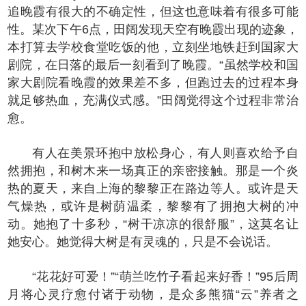
追晚霞有很大的不确定性，但这也意味着有很多可能
性。某次下午6点，田阔发现天空有晚霞出现的迹象，
本打算去学校食堂吃饭的他，立刻坐地铁赶到国家大
剧院，在日落的最后一刻看到了晚霞。“虽然学校和国
家大剧院看晚霞的效果差不多，但跑过去的过程本身
就足够热血，充满仪式感。”田阔觉得这个过程非常治
愈。
有人在美景环抱中放松身心，有人则喜欢给予自
然拥抱，和树木来一场真正的亲密接触。那是一个炎
热的夏天，来自上海的黎黎正在路边等人。或许是天
气燥热，或许是树荫温柔，黎黎有了拥抱大树的冲
动。她抱了十多秒，“树干凉凉的很舒服”，这莫名让
她安心。她觉得大树是有灵魂的，只是不会说话。
“花花好可爱！”“萌兰吃竹子看起来好香！”95后周
月将心灵疗愈付诸于动物，是众多熊猫“云”养者之