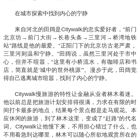
在城市探索中找到内心的宁静
来自河北的田阔是Citywalk的忠实爱好者，“前门
北京坊→前门大街→长巷头条→三里河→桥湾地铁
站”路线是他的最爱。“正阳门下的北京坊古老严肃，
三里河则温和宁静。”田阔说，虽然三里河处于市中
心，但并不喧嚣，“这里有小桥流水，有咖啡店和书
店，简直就是‘城中的世外桃源’”。漫步于此，田阔觉
得自己逃离城市喧嚣，找到了内心的宁静。
Citywalk慢旅游的特性让金融从业者林木着迷。
他以前总是把旅游计划安排得很满，力求在有限的时
间打卡最多的地点，结果每个景点都是走马观花。本
应休闲的旅游，到了林木这里，变成了“赶路”的代名
词。Citywalk让他慢下来，不用担心错过了什么，也
不用着急到达哪里，林木可以随心所欲地观赏所在的