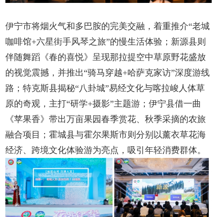
伊宁市将烟火气和多巴胺的完美交融，着重推介“老城
咖啡馆+六星街手风琴之旅”的慢生活体验；新源县则
伴随舞蹈《春的喜悦》呈现那拉提空中草原野花盛放
的视觉震撼，并推出“骑马穿越+哈萨克家访”深度游线
路；特克斯县揭秘“八卦城”易经文化与喀拉峻人体草
原的奇观，主打“研学+摄影”主题游；伊宁县借一曲
《苹果香》带出万亩果园春季赏花、秋季采摘的农旅
融合项目；霍城县与霍尔果斯市则分别以薰衣草花海
经济、跨境文化体验游为亮点，吸引年轻消费群体。