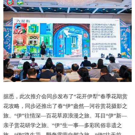
据悉，此次推介会同步发布了“花开伊犁”春季花期赏
花攻略，同步还推出了春“伊”盎然—河谷赏花摄影之
旅、“伊”往情深—百花草原浪漫之旅、耳目“伊”新—
亲子赏花研学之旅、“伊”生一事—多彩民俗非遗之
旅、“伊”路生花—野奢露营自驾之旅、“伊”往无前—