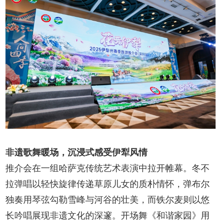
非遗歌舞暖场，沉浸式感受伊犁风情
推介会在一组哈萨克传统艺术表演中拉开帷幕。冬不
拉弹唱以轻快旋律传递草原儿女的质朴情怀，弹布尔
独奏用琴弦勾勒雪峰与河谷的壮美，而铁尔麦则以悠
长吟唱展现非遗文化的深邃。开场舞《和谐家园》用