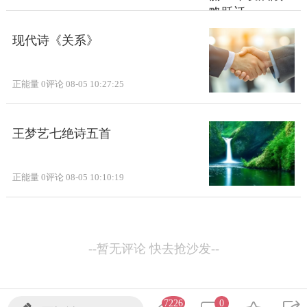
现代诗《关系》
正能量
0评论
08-05 10:27:25
王梦艺七绝诗五首
正能量
0评论
08-05 10:10:19
--暂无评论 快去抢沙发--
7226
0