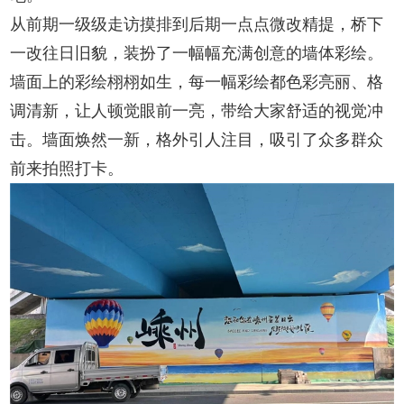
从前期一级级走访摸排到后期一点点微改精提，桥下
一改往日旧貌，装扮了一幅幅充满创意的墙体彩绘。
墙面上的彩绘栩栩如生，每一幅彩绘都色彩亮丽、格
调清新，让人顿觉眼前一亮，带给大家舒适的视觉冲
击。墙面焕然一新，格外引人注目，吸引了众多群众
前来拍照打卡。